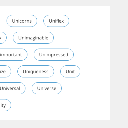
Unicorns
Uniflex
y
Unimaginable
important
Unimpressed
ize
Uniqueness
Unit
Universal
Universe
ity