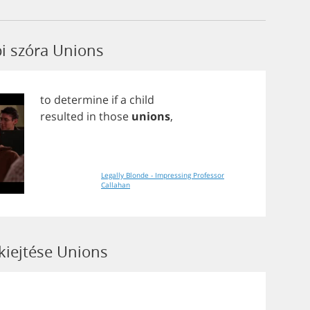
bi szóra Unions
to
determine
if
a
child
resulted
in
those
unions
,
Legally Blonde - Impressing Professor
Callahan
 kiejtése Unions