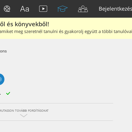
Bejelentkezé
ből és könyvekből!
amiket meg szeretnél tanulni és gyakorolj együtt a többi tanulóval
ions
MUTASSON TOVÁBBI FORDÍTÁSOKAT