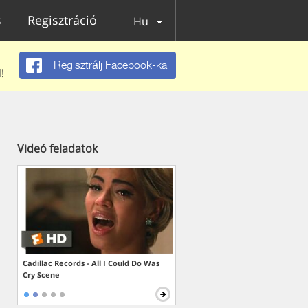
s
Regisztráció
Hu
Regisztrálj Facebook-kal
!
Videó feladatok
Cadillac Records - All I Could Do Was
Cry Scene