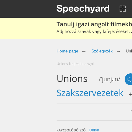
Tanulj igazi angolt filmek
Adj hozzá szavak vagy kifejezéseket, 
Home page
Szójegyzék
Un
unions kiejtés itt angol
Unions
/'junjən/
szakszervezetek
Union
KAPCSOLÓDÓ SZÓ: