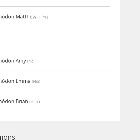
i módon Matthew
(hím )
i módon Amy
(női)
bi módon Emma
(női)
 módon Brian
(hím )
nions