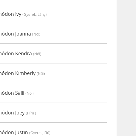
 módon Ivy
(gyerek, Lány)
i módon Joanna
(női)
i módon Kendra
(női)
i módon Kimberly
(női)
módon Salli
(női)
 módon Joey
(hím )
 módon Justin
(gyerek, Fiú)