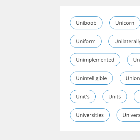
Uniboob
Unicorn
Uniform
Unilaterall
Unimplemented
Un
Unintelligible
Union
Unit's
Units
Universities
Univers