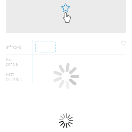
Infinitive
Past
simple
Past
participle