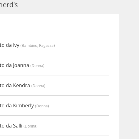
herd's
to da Ivy
(bambino, Ragazza)
to da Joanna
(donna)
to da Kendra
(donna)
to da Kimberly
(donna)
o da Salli
(donna)