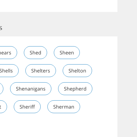
s
hears
Shed
Sheen
Shells
Shelters
Shelton
Shenanigans
Shepherd
t
Sheriff
Sherman