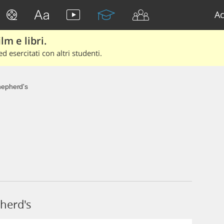
Ac
lm e libri.
d esercitati con altri studenti.
epherd's
herd's