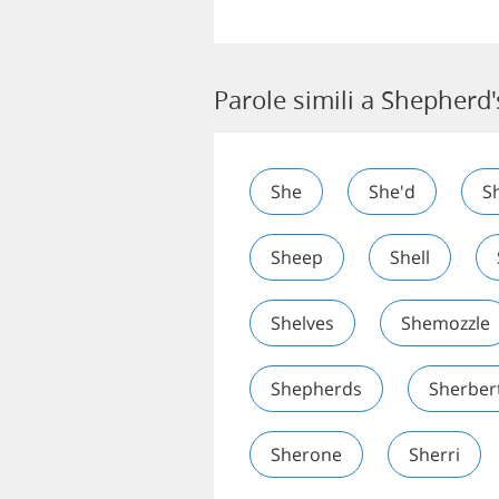
Parole simili a Shepherd'
She
She'd
S
Sheep
Shell
Shelves
Shemozzle
Shepherds
Sherber
Sherone
Sherri