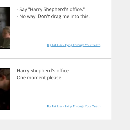
-
Say
"
Harry
Shepherd's
office
."
-
No
way
. Don't
drag
me
into
this
.
Big Fat Liar - Lying Through Your Teeth
Harry
Shepherd's
office
.
One
moment
please
.
Big Fat Liar - Lying Through Your Teeth