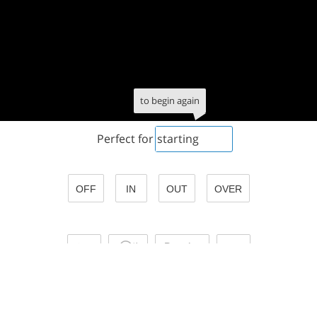
to
begin
again
Perfect
for
starting
OFF
IN
OUT
OVER
Powtórz