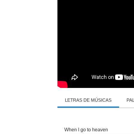
LETRAS DE MÚSICAS
PA
When
I
go
to
heaven