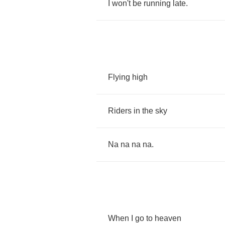
I
won't
be
running
late
.
Flying
high
Riders
in
the
sky
Na
na
na
na
.
When
I
go
to
heaven