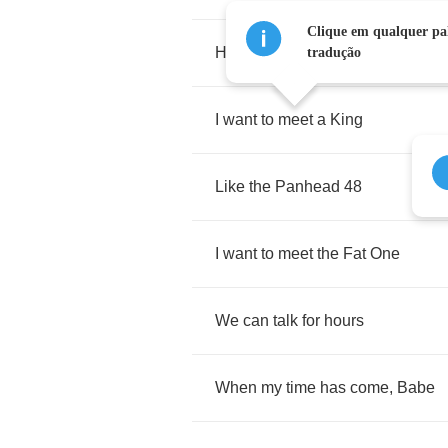
Clique em qualquer pal
Harley
Harley
heaven
tradução
I
want
to
meet
a
King
Like
the
Panhead
48
I
want
to
meet
the
Fat
One
We
can
talk
for
hours
When
my
time
has
come
,
Babe