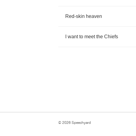
Red
-
skin
heaven
I
want
to
meet
the
Chiefs
© 2026 Speechyard