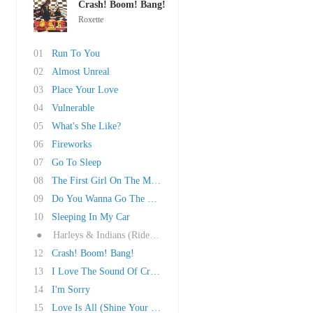
Crash! Boom! Bang!
Roxette
01
Run To You
02
Almost Unreal
03
Place Your Love
04
Vulnerable
05
What's She Like?
06
Fireworks
07
Go To Sleep
08
The First Girl On The Moon
09
Do You Wanna Go The Whole Way?
10
Sleeping In My Car
●
Harleys & Indians (Riders In The Sky)
12
Crash! Boom! Bang!
13
I Love The Sound Of Crashing Guitars
14
I'm Sorry
15
Love Is All (Shine Your Light On Me)