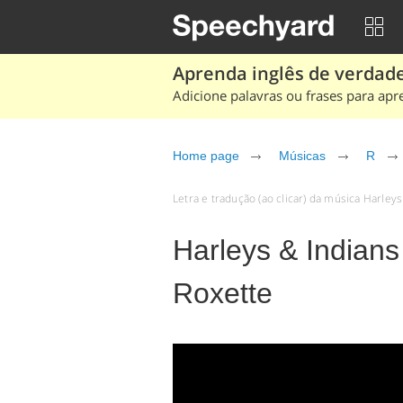
Aprenda inglês de verdade
Adicione palavras ou frases para apr
Home page
Músicas
R
Letra e tradução (ao clicar) da música Harleys
Harleys & Indians
Roxette