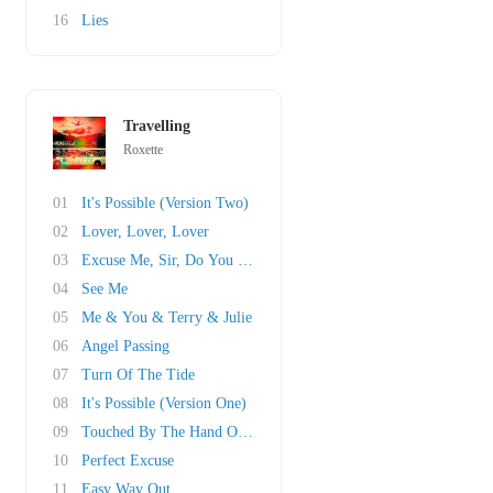
16
Lies
Travelling
Roxette
01
It's Possible (Version Two)
02
Lover, Lover, Lover
03
Excuse Me, Sir, Do You Want Me To Check On Yo..
04
See Me
05
Me & You & Terry & Julie
06
Angel Passing
07
Turn Of The Tide
08
It's Possible (Version One)
09
Touched By The Hand Of God
10
Perfect Excuse
11
Easy Way Out