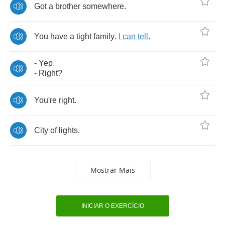
Got
a
brother
somewhere
.
You
have
a
tight
family
.
I
can
tell
.
-
Yep
.
-
Right
?
You're
right
.
City
of
lights
.
Mostrar Mais
INICIAR O EXERCÍCIO