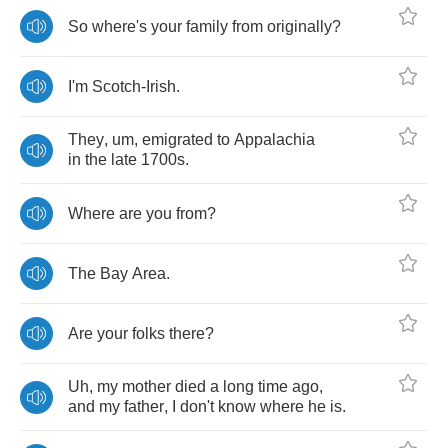
So
where's
your
family
from
originally
?
I'm
Scotch
-
Irish
.
They
,
um
,
emigrated
to
Appalachia
in
the
late
1700
s
.
Where
are
you
from
?
The
Bay
Area
.
Are
your
folks
there
?
Uh
,
my
mother
died
a
long
time
ago
,
and
my
father
,
I
don't
know
where
he
is
.