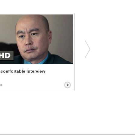
Uncomfortable Interview
Rough Night - Doing Drug