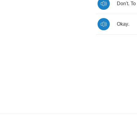
Don't
.
To
Okay
.