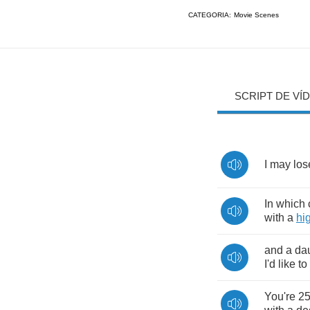
CATEGORIA:
Movie Scenes
SCRIPT DE VÍ
I
may
los
In
which
with
a
hi
and
a
da
I'd
like
to
You're
2