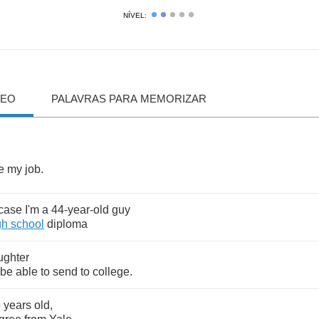
NÍVEL:
DEO
PALAVRAS PARA MEMORIZAR
e
my
job
.
case
I'm
a
44-
year
-
old
guy
gh
school
diploma
ughter
be
able
to
send
to
college
.
5
years
old
,