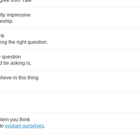
gree
from
Yale
tty
impressive
ceship
.
ink
ing
the
right
question
.
e
question
d
be
asking
is
,
elieve
in
this
thing
blem
you
think
to
explain
ourselves
.