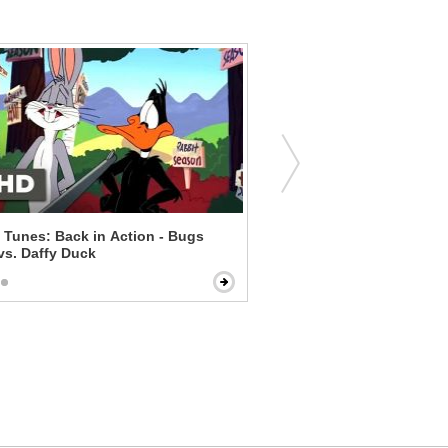
Tunes: Back in Action - Bugs
Foxcatcher - Wrestling Is
s. Daffy Duck