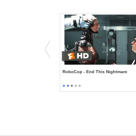
rs - Freedom is Crime
RoboCop - End This Nightmare