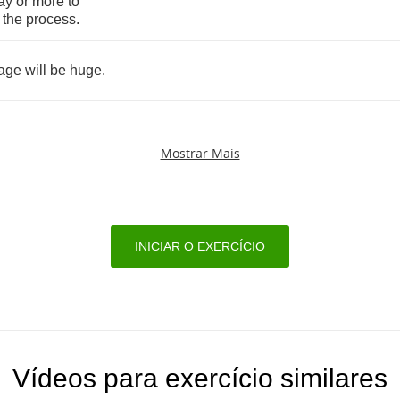
ay
or
more
to
the
process
.
age
will
be
huge
.
Mostrar Mais
INICIAR O EXERCÍCIO
Vídeos para exercício similares