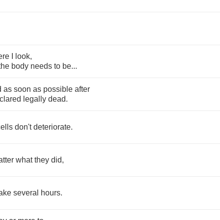
ere
I
look
,
the
body
needs
to
be
...
d
as
soon
as
possible
after
clared
legally
dead
.
ells
don't
deteriorate
.
tter
what
they
did
,
take
several
hours
.