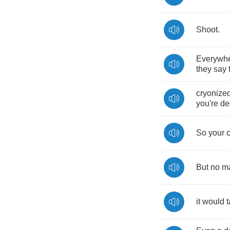
Shoot
.
Everywh
they
say
cryonize
you're
de
So
your
c
But
no
ma
it
would