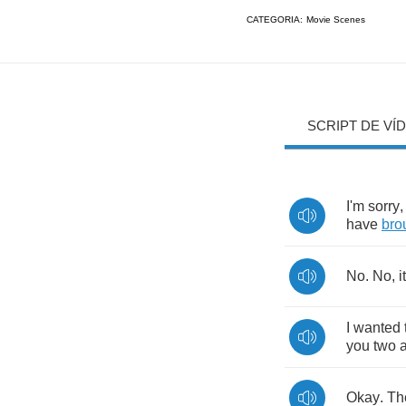
CATEGORIA:
Movie Scenes
SCRIPT DE VÍ
I'm
sorry
have
bro
No
.
No
,
i
I
wanted
you
two
Okay
.
Th