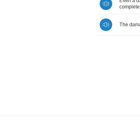
Even
a
d
complete
The
dam