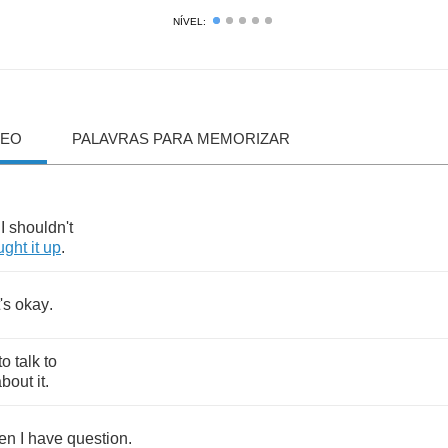
NÍVEL:
DEO
PALAVRAS PARA MEMORIZAR
,
I
shouldn't
ught
it
up
.
t's
okay
.
to
talk
to
about
it
.
en
I
have
question
.