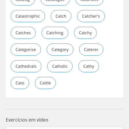
Catastrophic
Catch
Catcher's
Catches
Catching
Catchy
Categorize
Category
Caterer
Cathedrals
Catholic
Cathy
Cato
Cattle
Exercícios em vídeo