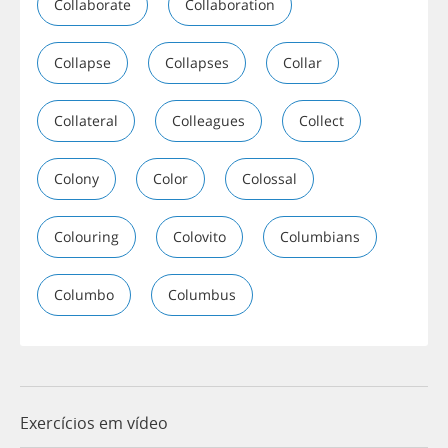
Collaborate
Collaboration
Collapse
Collapses
Collar
Collateral
Colleagues
Collect
Colony
Color
Colossal
Colouring
Colovito
Columbians
Columbo
Columbus
Exercícios em vídeo