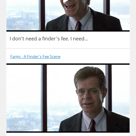
I
don't
need
a
finder's
fee
.
I
need
...
Fargo - A Finder's Fee Scene