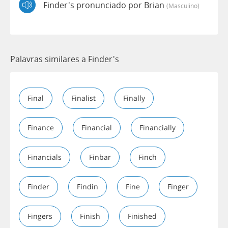
Finder's pronunciado por Brian
(masculino)
Palavras similares a Finder's
Final
Finalist
Finally
Finance
Financial
Financially
Financials
Finbar
Finch
Finder
Findin
Fine
Finger
Fingers
Finish
Finished