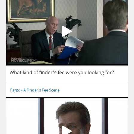
What
kind
of
finder's
fee
were
you
looking
for
?
Fargo - A Finder's Fee Scene