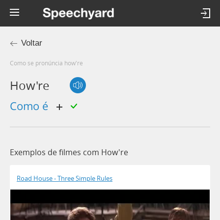
Voltar
Como se pronúncia how're
How're
como é
Exemplos de filmes com How're
Road House - Three Simple Rules