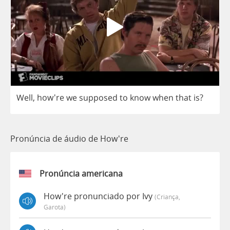
Well
, how're
we
supposed
to
know
when
that
is
?
Pronúncia de áudio de How're
Pronúncia americana
How're pronunciado por Ivy
(criança,
Garota)