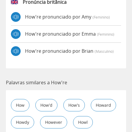
Pronúncia britânica
How're pronunciado por Amy
(feminino)
How're pronunciado por Emma
(feminino)
How're pronunciado por Brian
(masculino)
Palavras similares a How're
How
How'd
How's
Howard
Howdy
However
Howl