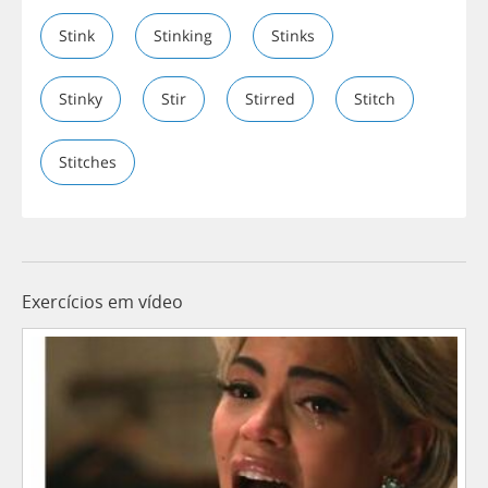
Stink
Stinking
Stinks
Stinky
Stir
Stirred
Stitch
Stitches
Exercícios em vídeo