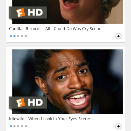
Cadillac Records - All I Could Do Was Cry Scene
Idlewild - When I Look in Your Eyes Scene