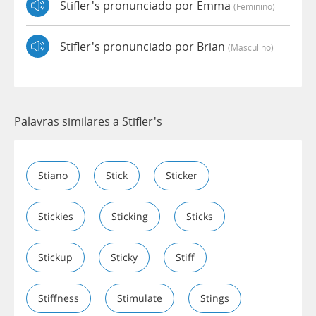
Stifler's pronunciado por Emma
(feminino)
Stifler's pronunciado por Brian
(masculino)
Palavras similares a Stifler's
Stiano
Stick
Sticker
Stickies
Sticking
Sticks
Stickup
Sticky
Stiff
Stiffness
Stimulate
Stings