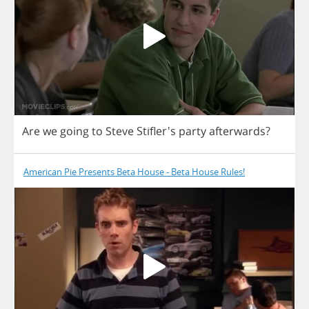
Are
we
going
to
Steve
Stifler's
party
afterwards
?
American Pie Presents Beta House - Beta House Rules!