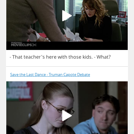
-
That
teacher's
here
with
those
kids
.
-
What
?
Save the Last Dance - Truman Capote Debate