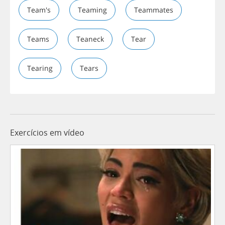
Team's
Teaming
Teammates
Teams
Teaneck
Tear
Tearing
Tears
Exercícios em vídeo