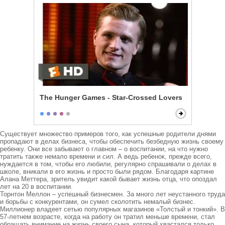
The Hunger Games - Star-Crossed Lovers
Существует множество примеров того, как успешные родители днями 
пропадают в делах бизнеса, чтобы обеспечить безбедную жизнь своему 
ребенку. Они все забывают о главном – о воспитании, на что нужно 
тратить также немало времени и сил. А ведь ребенок, прежде всего, 
нуждается в том, чтобы его любили, регулярно спрашивали о делах в 
школе, вникали в его жизнь и просто были рядом. Благодаря картине 
Алана Меттера, зритель увидит какой бывает жизнь отца, что опоздал 
лет на 20 в воспитании.

Торнтон Меллон – успешный бизнесмен. За много лет неустанного труда 
и борьбы с конкурентами, он сумел сколотить немалый бизнес. 
Миллионер владеет сетью популярных магазинов «Толстый и тонкий». В 
57-летнем возрасте, когда на работу он тратил меньше времени, стал 
обращать внимание на жизнь своего сына, который хвастался только 