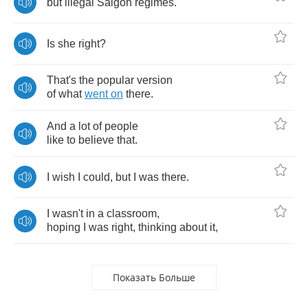
but
illegal
Saigon
regimes
.
Is
she
right
?
That's
the
popular
version
of
what
went
on
there
.
And
a
lot
of
people
like
to
believe
that
.
I
wish
I
could
,
but
I
was
there
.
I
wasn't
in
a
classroom
,
hoping
I
was
right
,
thinking
about
it
,
Показать Больше