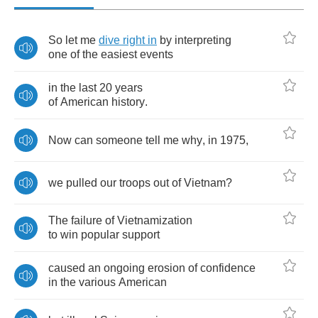
So
let
me
dive
right
in
by
interpreting
one
of
the
easiest
events
in
the
last
20
years
of
American
history
.
Now
can
someone
tell
me
why
,
in
1975,
we
pulled
our
troops
out
of
Vietnam
?
The
failure
of
Vietnamization
to
win
popular
support
caused
an
ongoing
erosion
of
confidence
in
the
various
American