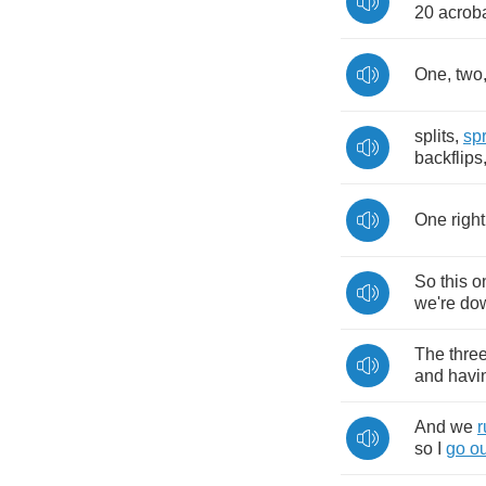
20
acroba
One
,
two
splits
,
sp
backflips
One
right
So
this
o
we're
do
The
thre
and
havin
And
we
r
so
I
go
ou