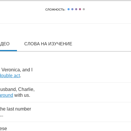
СЛОЖНОСТЬ:
ИДЕО
СЛОВА НА ИЗУЧЕНИЕ
,
Veronica
,
and
I
double
act
.
husband
,
Charlie
,
around
with
us
.
the
last
number
...
hese