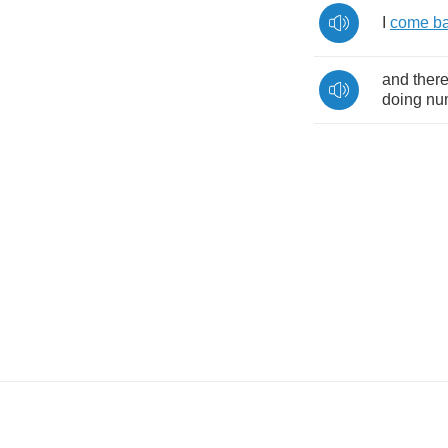
I
come
b
and
there
doing
nu