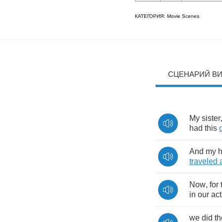
КАТЕГОРИЯ:
Movie Scenes
СЦЕНАРИЙ В
My
sister
had
this
And
my
traveled
Now
,
for
in
our
act
we
did
t