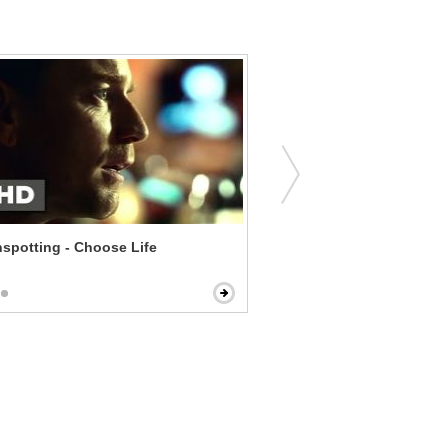
nspotting - Choose Life
Ride Along - A Hostile Sit