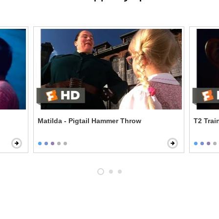
Matilda - Pigtail Hammer Throw
T2 Trai