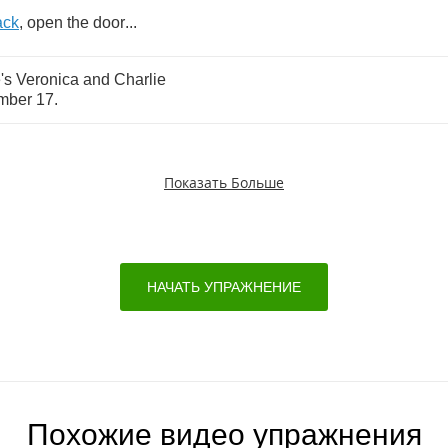
ack
,
open
the
door
...
's
Veronica
and
Charlie
mber
17.
Показать Больше
НАЧАТЬ УПРАЖНЕНИЕ
Похожие видео упражнения