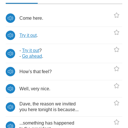
Come
here
.
Try
it
out
.
-
Try
it
out
?
-
Go
ahead
.
How's
that
feel
?
Well
,
very
nice
.
Dave
,
the
reason
we
invited
you
here
tonight
is
because
...
...
something
has
happened