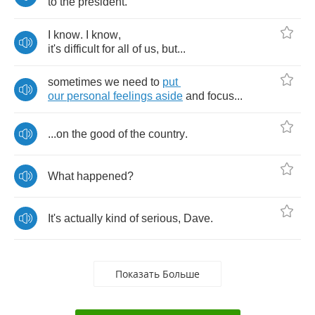
to
the
president
.
I
know
.
I
know
,
it's
difficult
for
all
of
us
,
but
...
sometimes
we
need
to
put
our
personal
feelings
aside
and
focus
...
...
on
the
good
of
the
country
.
What
happened
?
It's
actually
kind
of
serious
,
Dave
.
Показать Больше