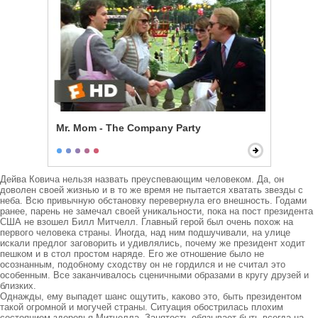
Mr. Mom - The Company Party
Дейва Ковича нельзя назвать преуспевающим человеком. Да, он 
доволен своей жизнью и в то же время не пытается хватать звезды с 
неба. Всю привычную обстановку перевернула его внешность. Годами 
ранее, парень не замечал своей уникальности, пока на пост президента 
США не взошел Билл Митчелл. Главный герой был очень похож на 
первого человека страны. Иногда, над ним подшучивали, на улице 
искали предлог заговорить и удивлялись, почему же президент ходит 
пешком и в стол простом наряде. Его же отношение было не 
осознанным, подобному сходству он не гордился и не считал это 
особенным. Все заканчивалось сценичными образами в кругу друзей и 
близких.

Однажды, ему выпадет шанс ощутить, каково это, быть президентом 
такой огромной и могучей страны. Ситуация обострилась плохим 
состоянием здоровья Митчелла. Занятость обязывает быть всегда на 