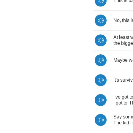
This
is
b
No
,
this
i
At
least
the
bigge
Maybe
w
It's
surviv
I've
got
t
I
got
to
.
I
Say
some
The
kid
f