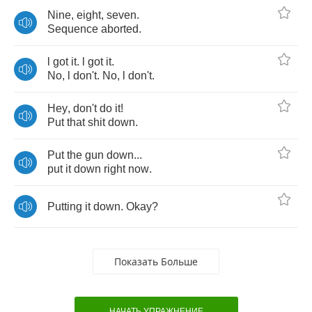
Nine
,
eight
,
seven
.
Sequence
aborted
.
l
got
it
.
l
got
it
.
No
,
l
don't
.
No
,
l
don't
.
Hey
,
don't
do
it
!
Put
that
shit
down
.
Put
the
gun
down
...
put
it
down
right
now
.
Putting
it
down
.
Okay
?
Показать Больше
НАЧАТЬ УПРАЖНЕНИЕ