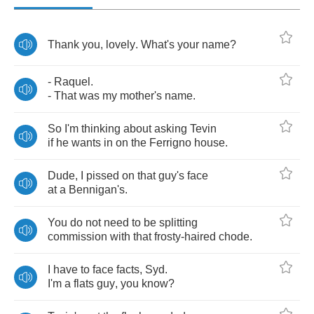
Thank
you
,
lovely
.
What's
your
name
?
-
Raquel
.
-
That
was
my
mother's
name
.
So
I'm
thinking
about
asking
Tevin
if
he
wants
in
on
the
Ferrigno
house
.
Dude
,
I
pissed
on
that
guy's
face
at
a
Bennigan's
.
You
do
not
need
to
be
splitting
commission
with
that
frosty
-
haired
chode
.
I
have
to
face
facts
,
Syd
.
I'm
a
flats
guy
,
you
know
?