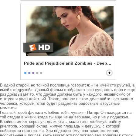
Pride and Prejudice and Zombies - Deeply Under Your 
В одной старой, но точной пословице говорится: «Не имей сто рублей, а 
имей сто друзей». Данный фильм отображает всю сущность слов и еще 
раз доказывает то, что друзья должны быть у каждого, независимо от 
статуса и рода действий. Также, важное в этом деле найти настоящего 
человека, который готов будет разделить радостные и грустные 
моменты.

Главный герой фильма «Люблю тебя, чувак» - Питер. Он находится на 
той стадии в жизни, когда ты еще не на вершине, но и не у подножья. 
Клэйвен имеет хорошую должность, мало того, любимую работу 
риелтора, хороший оклад, жилую площадь и девушку, с которой 
собирается пожениться. Зои подходит ему, она такая же милая, 
воспитанная и добрая, быть может это послужило тем толчком к столь 