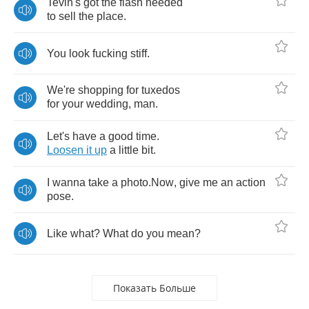
Tevin's
got
the
flash
needed
to
sell
the
place
.
You
look
fucking
stiff
.
We're
shopping
for
tuxedos
for
your
wedding
,
man
.
Let's
have
a
good
time
.
Loosen
it
up
a
little
bit
.
I
wanna
take
a
photo
.
Now
,
give
me
an
action
pose
.
Like
what
?
What
do
you
mean
?
Показать Больше