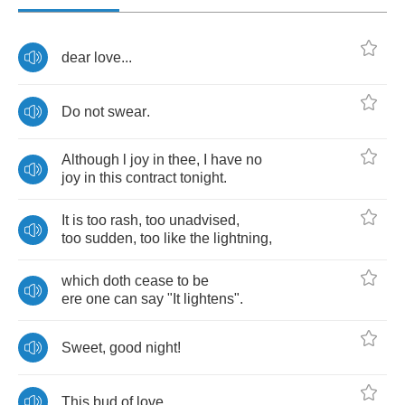
dear
love
...
Do
not
swear
.
Although
l
joy
in
thee
,
I
have
no
joy
in
this
contract
tonight
.
It
is
too
rash
,
too
unadvised
,
too
sudden
,
too
like
the
lightning
,
which
doth
cease
to
be
ere
one
can
say
"
It
lightens
".
Sweet
,
good
night
!
This
bud
of
love