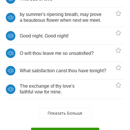
by
summer's
ripening
breath
,
may
prove
a
beauteous
flower
when
next
we
meet
.
Good
night
.
Good
night
!
O
wilt
thou
leave
me
so
unsatisfied
?
What
satisfaction
canst
thou
have
tonight
?
The
exchange
of
thy
love's
faithful
vow
for
mine
.
Показать Больше