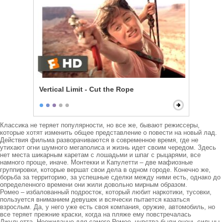
Vertical Limit - Cut the Rope
Классика не теряет популярности, но все же, бывают режиссеры, 
которые хотят изменить общее представление о повести на новый лад.

Действия фильма разворачиваются в современное время, где не 
утихают огни шумного мегаполиса и жизнь идет своим чередом. Здесь 
нет места шикарным каретам с лошадьми и шпаг с рыцарями, все 
намного проще, иначе. Монтекки и Капулетти – две мафиозные 
группировки, которые вершат свои дела в одном городе. Конечно же, 
борьба за территорию, за успешные сделки между ними есть, однако до 
определенного времени они жили довольно мирным образом.

Ромео – избалованный подросток, который любит наркотики, тусовки, 
пользуется вниманием девушек и всячески пытается казаться 
взрослым. Да, у него уже есть своя компания, оружие, автомобиль, но 
все теряет прежние краски, когда на пляже ему повстречалась 
Джульетта. Неожиданно для самого Ромео, чувства были очень сильны 