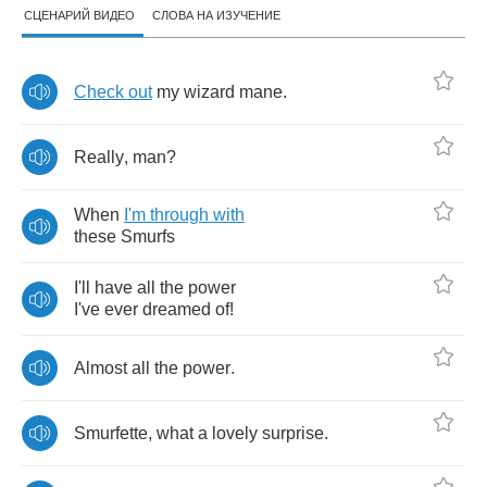
СЦЕНАРИЙ ВИДЕО
СЛОВА НА ИЗУЧЕНИЕ
Check
out
my
wizard
mane
.
Really
,
man
?
When
I'm
through
with
these
Smurfs
I'll
have
all
the
power
I've
ever
dreamed
of
!
Almost
all
the
power
.
Smurfette
,
what
a
lovely
surprise
.