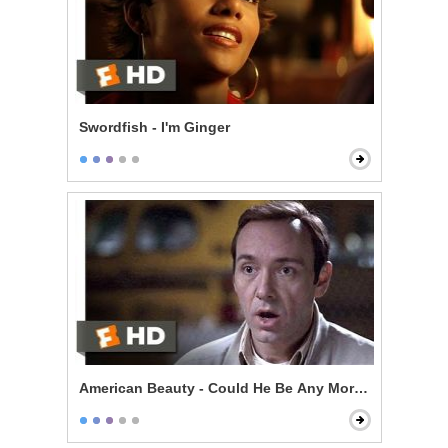
Swordfish - I'm Ginger
American Beauty - Could He Be Any More Pathetic?