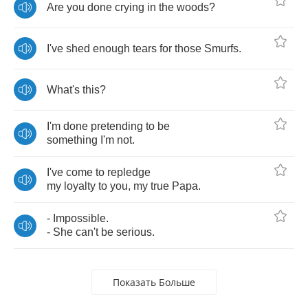
Are
you
done
crying
in
the
woods
?
I've
shed
enough
tears
for
those
Smurfs
.
What's
this
?
I'm
done
pretending
to
be
something
I'm
not
.
I've
come
to
repledge
my
loyalty
to
you
,
my
true
Papa
.
-
Impossible
.
-
She
can't
be
serious
.
Показать Больше