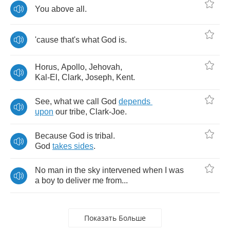
You
above
all
.
'cause
that's
what
God
is
.
Horus
,
Apollo
,
Jehovah
,
Kal
-
El
,
Clark
,
Joseph
,
Kent
.
See
,
what
we
call
God
depends
upon
our
tribe
,
Clark
-
Joe
.
Because
God
is
tribal
.
God
takes
sides
.
No
man
in
the
sky
intervened
when
I
was
a
boy
to
deliver
me
from
...
Показать Больше