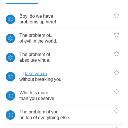
Boy
,
do
we
have
problems
up
here
!
The
problem
of
...
of
evil
in
the
world
.
The
problem
of
absolute
virtue
.
I'll
take
you
in
without
breaking
you
.
Which
is
more
than
you
deserve
.
The
problem
of
you
on
top
of
everything
else
.