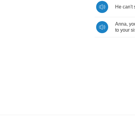
He
can't
Anna
,
yo
to
your
si