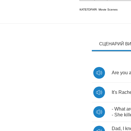
КАТЕГОРИЯ:
Movie Scenes
СЦЕНАРИЙ В
Are
you
a
It's
Rache
-
What
ar
-
She
kil
Dad
,
I
kn