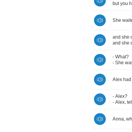
but
you
h
She
wait
and
she
and
she
-
What
?
-
She
wa
Alex
had
-
Alex
?
-
Alex
,
tel
Anna
,
wh