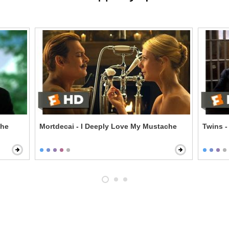
the
Mortdecai - I Deeply Love My Mustache
Twins -