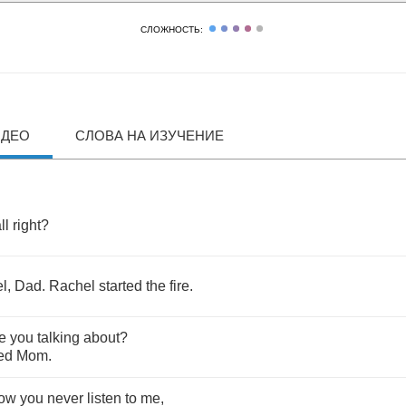
СЛОЖНОСТЬ:
ИДЕО
СЛОВА НА ИЗУЧЕНИЕ
ll
right
?
l
,
Dad
.
Rachel
started
the
fire
.
e
you
talking
about
?
led
Mom
.
ow
you
never
listen
to
me
,