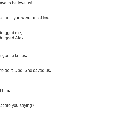
ave
to
believe
us
!
ed
until
you
were
out
of
town
,
drugged
me
,
drugged
Alex
.
s
gonna
kill
us
.
to
do
it
,
Dad
.
She
saved
us
.
l
him
.
at
are
you
saying
?