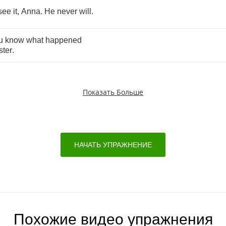
see
it
,
Anna
.
He
never
will
.
u
know
what
happened
ster
.
Показать Больше
НАЧАТЬ УПРАЖНЕНИЕ
Похожие видео упражнения