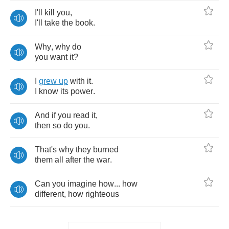
I'll
kill
you
,
I'll
take
the
book
.
Why
,
why
do
you
want
it
?
I
grew
up
with
it
.
I
know
its
power
.
And
if
you
read
it
,
then
so
do
you
.
That's
why
they
burned
them
all
after
the
war
.
Can
you
imagine
how
...
how
different
,
how
righteous