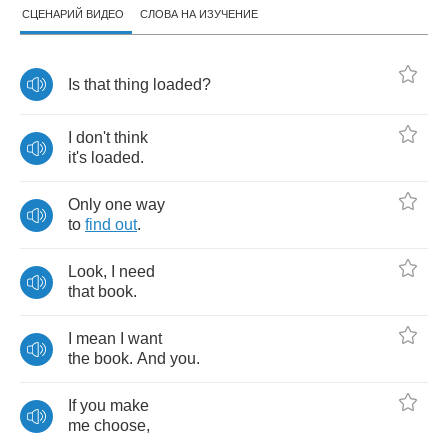
СЦЕНАРИЙ ВИДЕО
СЛОВА НА ИЗУЧЕНИЕ
Is
that
thing
loaded
?
I
don't
think
it's
loaded
.
Only
one
way
to
find
out
.
Look
,
I
need
that
book
.
I
mean
I
want
the
book
.
And
you
.
If
you
make
me
choose
,