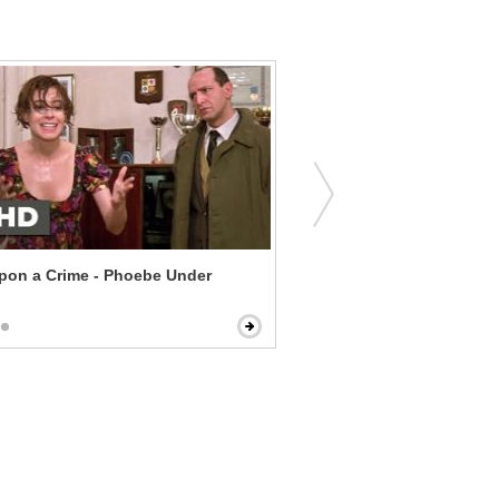
pon a Crime - Phoebe Under
Next Friday - Auntie Suga