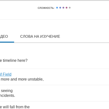
СЛОЖНОСТЬ:
ИДЕО
СЛОВА НА ИЗУЧЕНИЕ
he
timeline
here
?
M
Field
more
and
more
unstable
,
seeing
incidents
.
e
will
fall
from
the