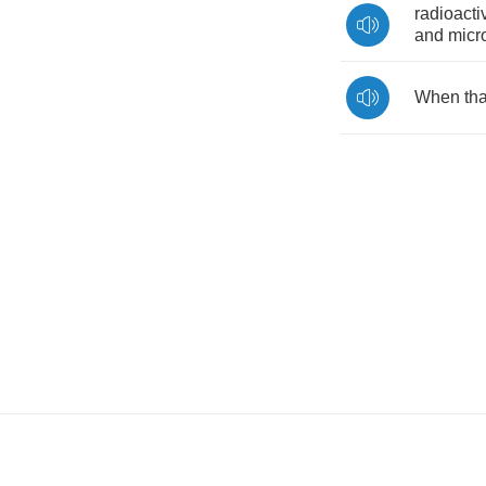
radioacti
and
micr
When
tha