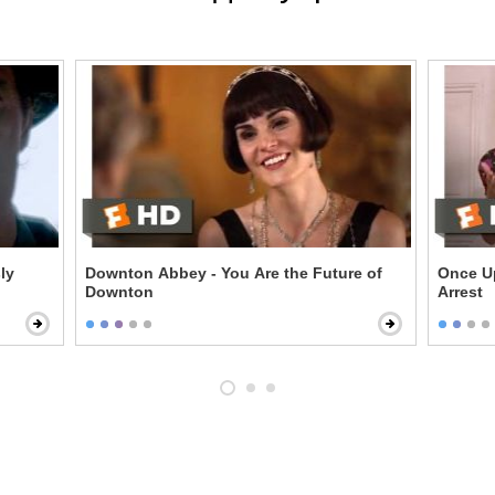
ly
Downton Abbey - You Are the Future of
Once U
Downton
Arrest