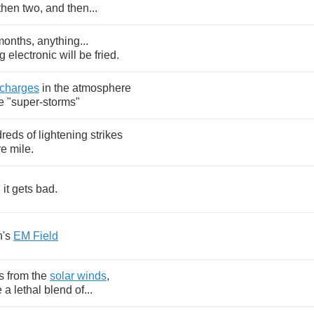
then
two
,
and
then
...
months
,
anything
...
ng
electronic
will
be
fried
.
scharges
in
the
atmosphere
e
"
super
-
storms
"
dreds
of
lightening
strikes
re
mile
.
,
it
gets
bad
.
h's
EM
Field
s
from
the
solar
winds
,
e
a
lethal
blend
of
...