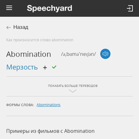
Назад
Как произносится слово abomination
Abomination
/ə,bɑmə'neɪʃən/
мерзость
ПОКАЗАТЬ БОЛЬШЕ ПЕРЕВОДОВ
Abominations
ФОРМЫ СЛОВА:
Примеры из фильмов c Abomination