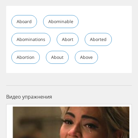
Aboard
Abominable
Abominations
Abort
Aborted
Abortion
About
Above
Видео упражнения