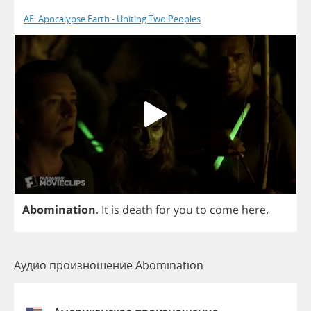
AE: Apocalypse Earth - Uniting Two Peoples
Abomination
.
It
is
death
for
you
to
come
here
.
Аудио произношение Abomination