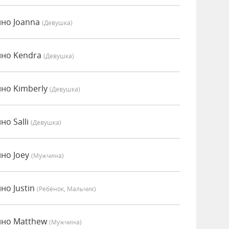
нно Joanna
(девушка)
нно Kendra
(девушка)
нно Kimberly
(девушка)
но Salli
(девушка)
нно Joey
(мужчина)
но Justin
(Ребёнок, Мальчик)
нно Matthew
(мужчина)