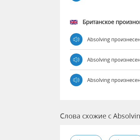
Британское произн
Absolving произнес
Absolving произнес
Absolving произнесе
Слова схожие с Absolvi