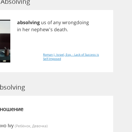
Absolving
absolving
us
of
any
wrongdoing
in
her
nephew's
death
.
Roman J. Israel, Esq. - Lack of Success is
Self-Imposed
solving
зношение
но Ivy
(Ребёнок, Девочка)