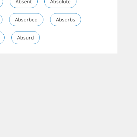
Absent
Absolute
Absorbed
Absorbs
Absurd