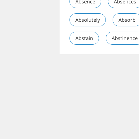
Absence
Absences
Absolutely
Absorb
Abstain
Abstinence