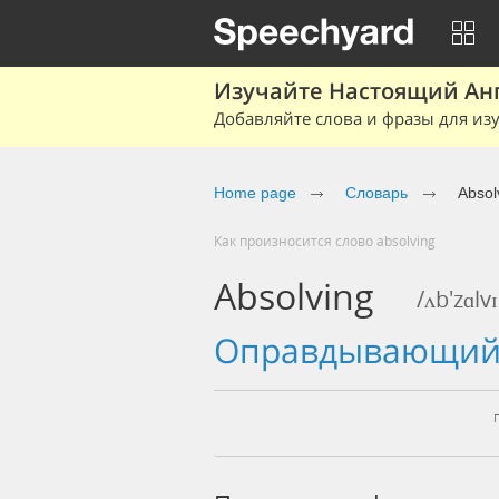
Изучайте Настоящий Ан
Добавляйте слова и фразы для изу
Home page
Словарь
Absol
Как произносится слово absolving
Absolving
/ʌb'zɑlv
оправдывающи