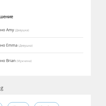
ошение
енно Amy
(девушка)
енно Emma
(девушка)
нно Brian
(мужчина)
ng