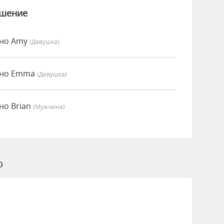
ошение
нно Amy
(девушка)
нно Emma
(девушка)
но Brian
(мужчина)
o