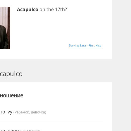
Acapulco
on
the
17
th
?
Serving Sara - First Kiss
capulco
зношение
но Ivy
(Ребёнок, Девочка)
но Joanna