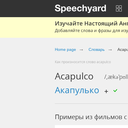
Изучайте Настоящий Ан
Добавляйте слова и фразы для изу
Home page
Словарь
Acapu
Как произносится слово acapulco
Acapulco
/,ækə'pʊ
Акапулько
Примеры из фильмов c 