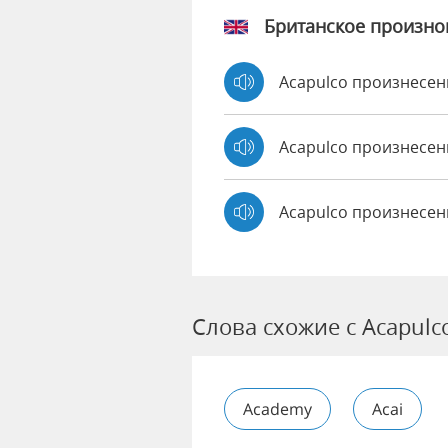
Британское произн
Acapulco произнесе
Acapulco произнесе
Acapulco произнесен
Слова схожие с Acapulc
Academy
Acai