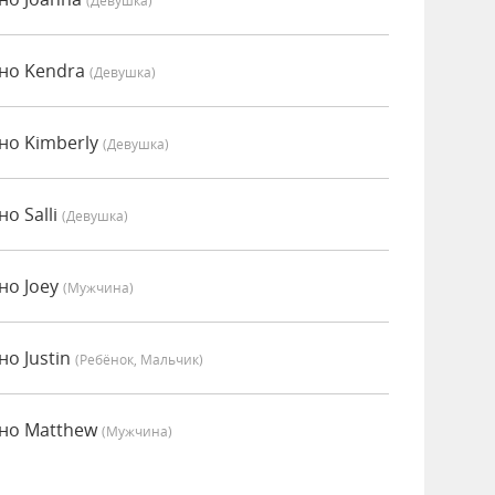
(девушка)
нно Kendra
(девушка)
но Kimberly
(девушка)
о Salli
(девушка)
но Joey
(мужчина)
но Justin
(Ребёнок, Мальчик)
нно Matthew
(мужчина)