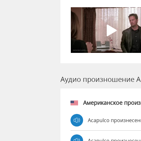
Аудио произношение A
Американское прои
Acapulco произнесен
Acapulco произнесен