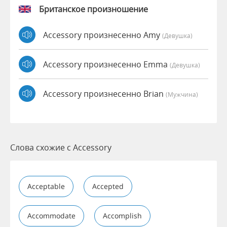
Британское произношение
Accessory произнесенно Amy
(девушка)
Accessory произнесенно Emma
(девушка)
Accessory произнесенно Brian
(мужчина)
Слова схожие с Accessory
Acceptable
Accepted
Accommodate
Accomplish