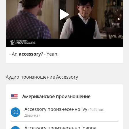
-
An
accessory
?
-
Yeah
.
Аудио произношение Accessory
Американское произношение
Accessory произнесенно Ivy
(Ребёнок,
Девочка)
Accessory произнесенно Joanna