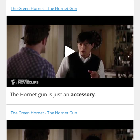
The Green Hornet - The Hornet Gun
The
Hornet
gun
is
just
an
accessory
.
The Green Hornet - The Hornet Gun