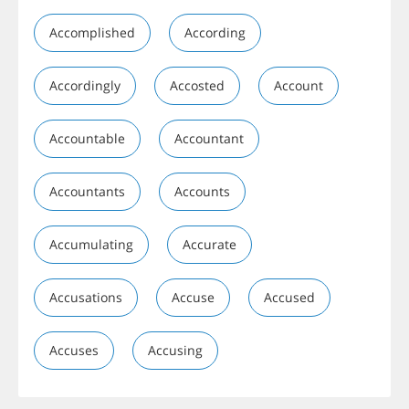
Accomplished
According
Accordingly
Accosted
Account
Accountable
Accountant
Accountants
Accounts
Accumulating
Accurate
Accusations
Accuse
Accused
Accuses
Accusing