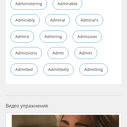
Administering
Admirable
Admirably
Admiral
Admiral's
Admire
Admiring
Admission
Admissions
Admit
Admits
Admitted
Admittedly
Admitting
Видео упражнения