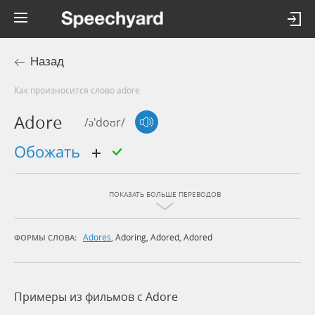
Назад
Как произносится слово adore
Adore
/ə'doʊr/
обожать
ПОКАЗАТЬ БОЛЬШЕ ПЕРЕВОДОВ
Adores
,
Adoring
,
Adored
,
Adored
ФОРМЫ СЛОВА:
Примеры из фильмов c Adore