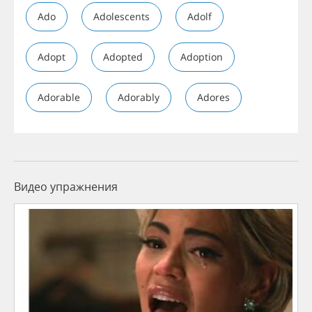
Ado
Adolescents
Adolf
Adopt
Adopted
Adoption
Adorable
Adorably
Adores
Видео упражнения