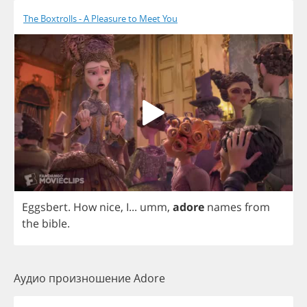
The Boxtrolls - A Pleasure to Meet You
Eggsbert
.
How
nice
,
I
...
umm
,
adore
names
from
the
bible
.
Аудио произношение Adore