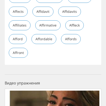
Affects
Affidavit
Affidavits
Affiliates
Affirmative
Affleck
Afford
Affordable
Affords
Affront
Видео упражнения