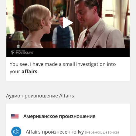
You
see
,
I
have
made
a
small
investigation
into
your
affairs
.
Аудио произношение Affairs
Американское произношение
Affairs произнесенно Ivy
(Ребёнок, Девочка)