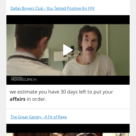
Dallas Buyers Club - You Tested Positive for HIV
we
estimate
you
have
30
days
left
to
put
your
affairs
in
order
.
The Great Gatsby - A Fit of Rage