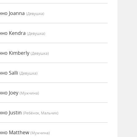
нно Joanna
(девушка)
нно Kendra
(девушка)
нно Kimberly
(девушка)
но Salli
(девушка)
нно Joey
(мужчина)
но Justin
(Ребёнок, Мальчик)
енно Matthew
(мужчина)