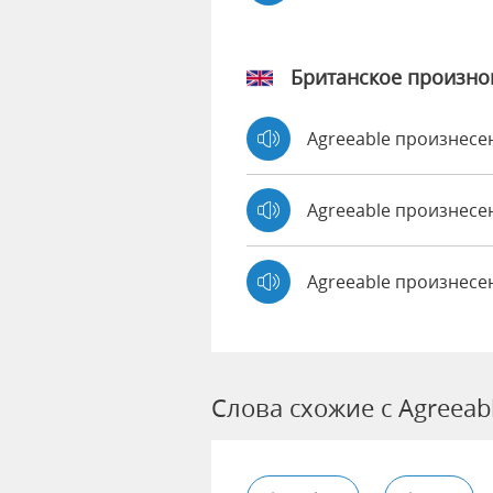
Британское произн
Agreeable произнес
Agreeable произнес
Agreeable произнесе
Слова схожие с Agreeab