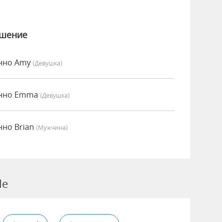
ошение
енно Amy
(девушка)
енно Emma
(девушка)
нно Brian
(мужчина)
le