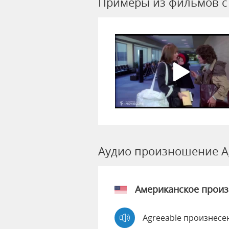
Примеры из фильмов c 
Аудио произношение A
Американское прои
Agreeable произнесе