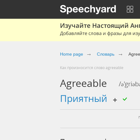
Изучайте Настоящий Ан
Добавляйте слова и фразы для изу
Home page
Словарь
Agree
Как произносится слово agreeable
Agreeable
/ə'griəb
приятный