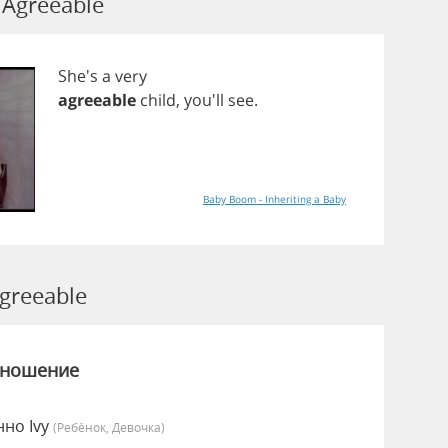
Agreeable
She's
a
very
agreeable
child
, you'll
see
.
Baby Boom - Inheriting a Baby
greeable
зношение
нно Ivy
(Ребёнок, Девочка)