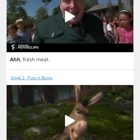
Ahh
,
fresh
meat
.
Shrek 2 - Puss in Boots