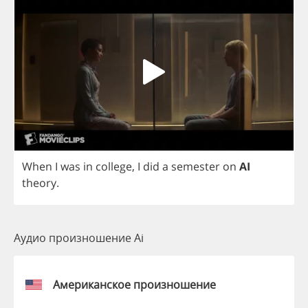
When
I
was
in
college
,
I
did
a
semester
on
AI
theory
.
Аудио произношение Ai
Американское произношение