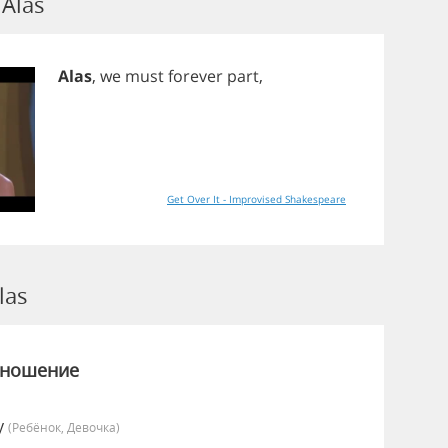
Alas
Alas
,
we
must
forever
part
,
Get Over It - Improvised Shakespeare
las
зношение
y
(Ребёнок, Девочка)