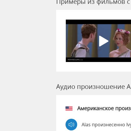
Примеры из фильмов c 
Аудио произношение A
Американское прои
Alas произнесенно Iv