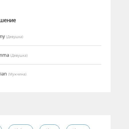
ошение
Amy
(девушка)
Emma
(девушка)
rian
(мужчина)