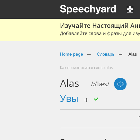
Изучайте Настоящий Ан
Добавляйте слова и фразы для изу
Home page
Словарь
Alas
Как произносится слово alas
Alas
/ə'læs/
увы