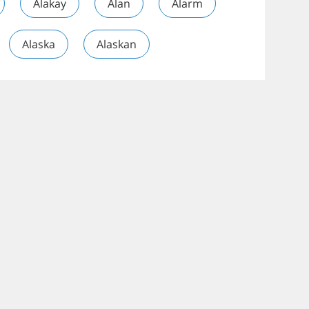
Alakay
Alan
Alarm
Alaska
Alaskan