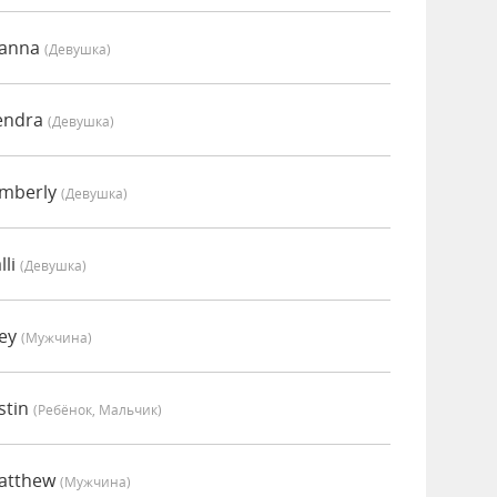
oanna
(девушка)
endra
(девушка)
imberly
(девушка)
lli
(девушка)
oey
(мужчина)
stin
(Ребёнок, Мальчик)
Matthew
(мужчина)