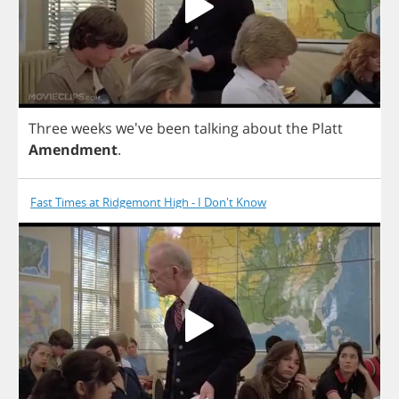
Three
weeks
we've
been
talking
about
the
Platt
Amendment
.
Fast Times at Ridgemont High - I Don't Know