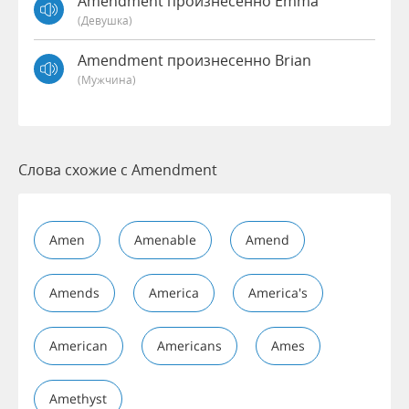
Amendment произнесенно Emma
(девушка)
Amendment произнесенно Brian
(мужчина)
Слова схожие с Amendment
Amen
Amenable
Amend
Amends
America
America's
American
Americans
Ames
Amethyst