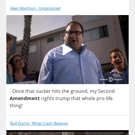
Alien Abortion - Uncensored
-
Once
that
sucker
hits
the
ground
,
my
Second
Amendment
rights
trump
that
whole
pro
-
life
thing
!
Bull Durha - What Crash Believes