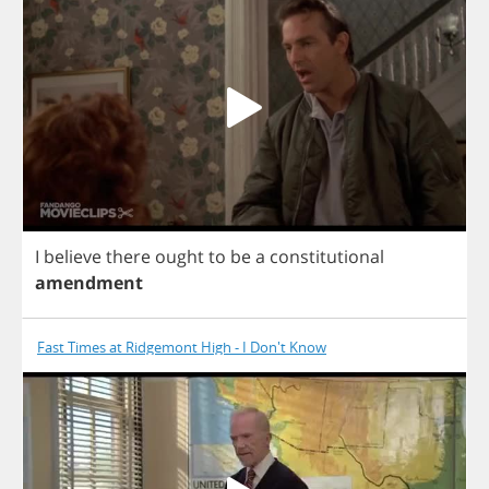
I
believe
there
ought
to
be
a
constitutional
amendment
Fast Times at Ridgemont High - I Don't Know