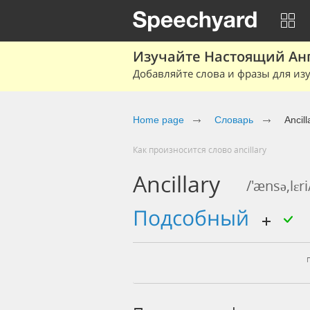
Изучайте Настоящий Ан
Добавляйте слова и фразы для изу
Home page
Словарь
Ancill
Как произносится слово ancillary
Ancillary
/'ænsə,lɛri
подсобный