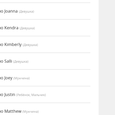
но Joanna
(девушка)
но Kendra
(девушка)
но Kimberly
(девушка)
о Salli
(девушка)
но Joey
(мужчина)
о Justin
(Ребёнок, Мальчик)
нно Matthew
(мужчина)