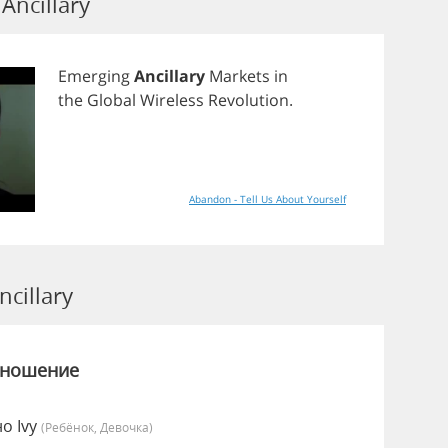
ncillary
Emerging
Ancillary
Markets
in
the
Global
Wireless
Revolution
.
Abandon - Tell Us About Yourself
cillary
зношение
но Ivy
(Ребёнок, Девочка)