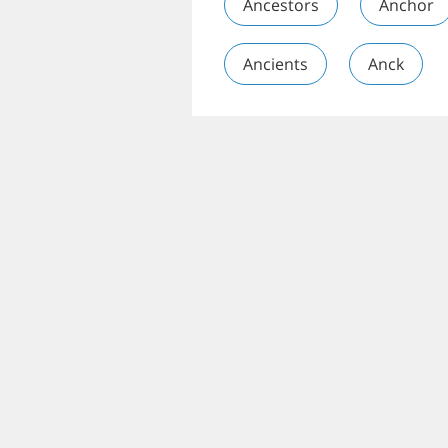
Ancestors
Anchor
Ancients
Anck