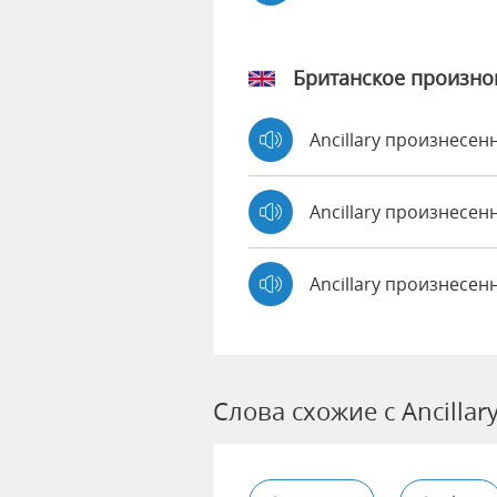
Британское произн
Ancillary произнесе
Ancillary произнесе
Ancillary произнесен
Слова схожие с Ancillar