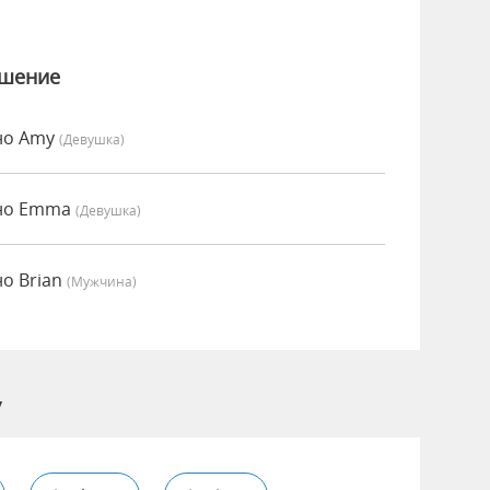
ошение
нно Amy
(девушка)
нно Emma
(девушка)
но Brian
(мужчина)
y