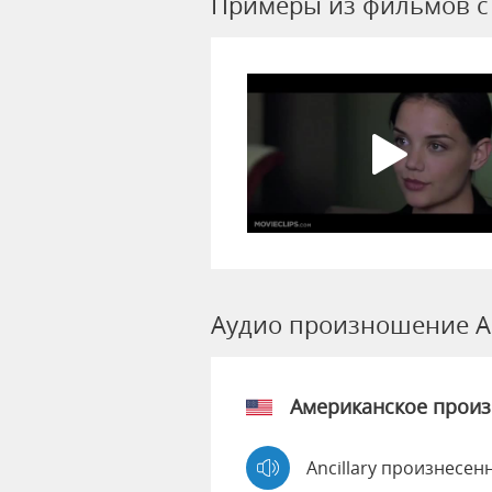
Примеры из фильмов c A
Аудио произношение An
Американское прои
Ancillary произнесен