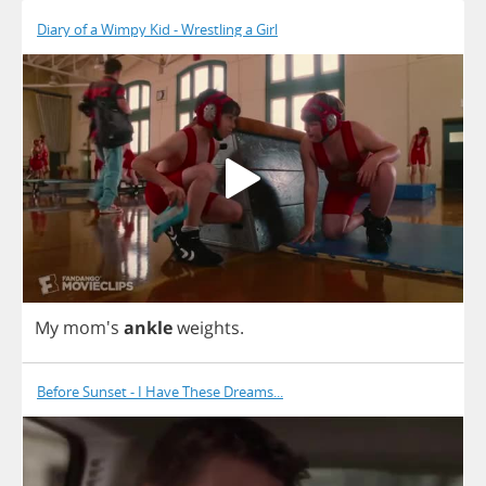
Diary of a Wimpy Kid - Wrestling a Girl
My
mom's
ankle
weights
.
Before Sunset - I Have These Dreams...