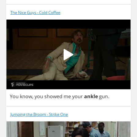
The Nice Guys - Cold Coffee
You
know
,
you
showed
me
your
ankle
gun
.
Jumping the Broom - Strike One