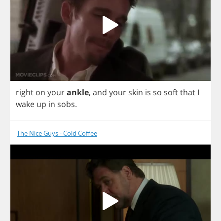
right
on
your
ankle
,
and
your
skin
is
so
soft
that
I
wake
up
in
sobs
.
The Nice Guys - Cold Coffee