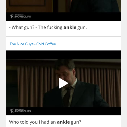
-
What
gun
?
-
The
fucking
ankle
gun
.
The Nice Guys - Cold Coffee
Who
told
you
I
had
an
ankle
gun
?