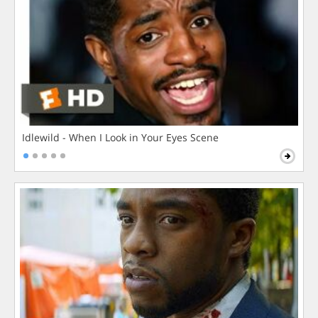
Idlewild - When I Look in Your Eyes Scene