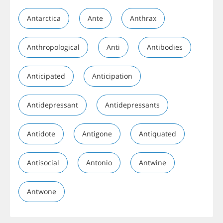
Antarctica
Ante
Anthrax
Anthropological
Anti
Antibodies
Anticipated
Anticipation
Antidepressant
Antidepressants
Antidote
Antigone
Antiquated
Antisocial
Antonio
Antwine
Antwone