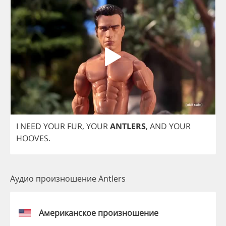
I
NEED
YOUR
FUR
,
YOUR
ANTLERS
,
AND
YOUR
HOOVES
.
Аудио произношение Antlers
Американское произношение