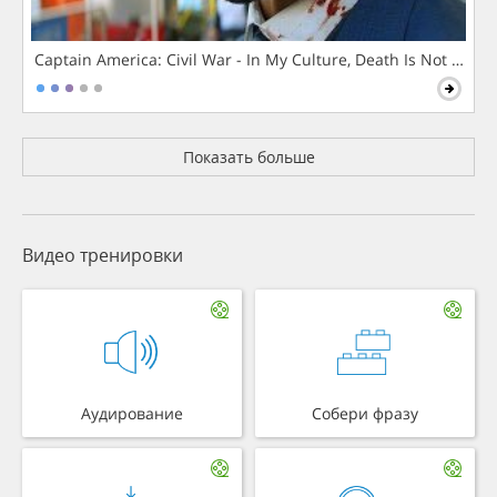
Captain America: Civil War - In My Culture, Death Is Not The 
Показать больше
Видео тренировки
Аудирование
Собери фразу