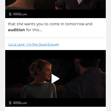
that
she
wants
you
to
come
in
tomorrow
and
audition
for
this
...
La La Land - I'm Not Good Enough