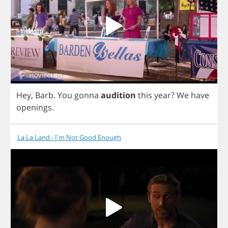
Hey
,
Barb
.
You
gonna
audition
this
year
?
We
have
openings
.
La La Land - I'm Not Good Enough