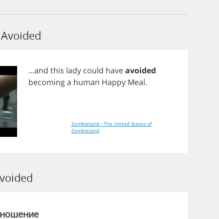
Avoided
...
and
this
lady
could
have
avoided
becoming
a
human
Happy
Meal
.
Zombieland - The United States of
Zombieland
voided
зношение