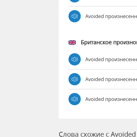
Avoided произнесен
Британское произн
Avoided произнесен
Avoided произнесе
Avoided произнесенн
Слова схожие с Avoided