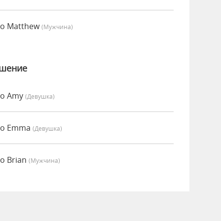
но Matthew
(мужчина)
ошение
но Amy
(девушка)
нно Emma
(девушка)
о Brian
(мужчина)