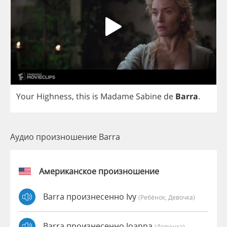
Your
Highness
,
this
is
Madame
Sabine
de
Barra
.
Аудио произношение Barra
Американское произношение
Barra произнесенно Ivy
(Ребёнок, Девочка)
Barra произнесенно Joanna
(девушка)