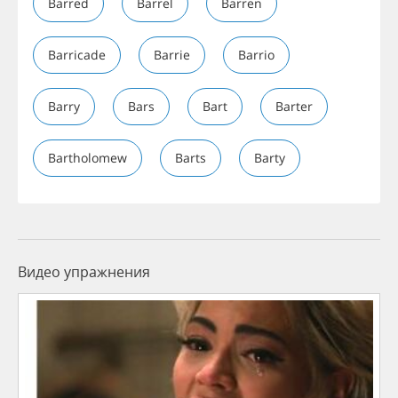
Barred
Barrel
Barren
Barricade
Barrie
Barrio
Barry
Bars
Bart
Barter
Bartholomew
Barts
Barty
Видео упражнения