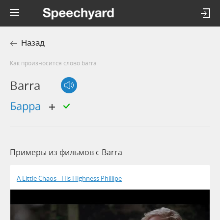
Назад
Как произносится слово barra
Barra
барра
Примеры из фильмов c Barra
A Little Chaos - His Highness Phillipe