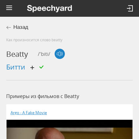
Назад
Как произносится слово beatty
Beatty
/'biti/
Битти
Примеры из фильмов c Beatty
Argo - A Fake Movie