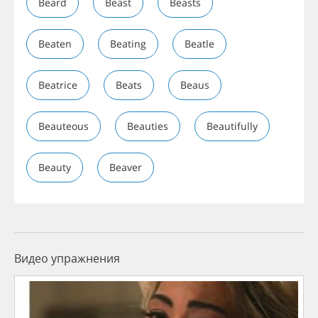
Beard
Beast
Beasts
Beaten
Beating
Beatle
Beatrice
Beats
Beaus
Beauteous
Beauties
Beautifully
Beauty
Beaver
Видео упражнения