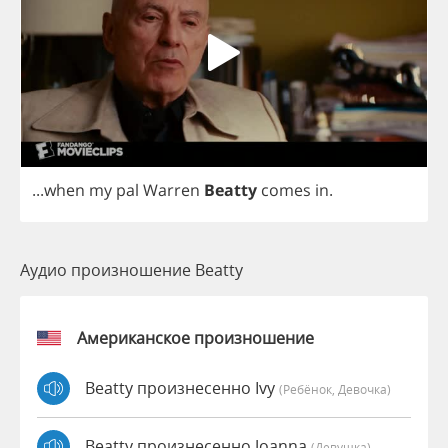
...
when
my
pal
Warren
Beatty
comes
in
.
Аудио произношение Beatty
Американское произношение
Beatty произнесенно Ivy
(Ребёнок, Девочка)
Beatty произнесенно Joanna
(девушка)