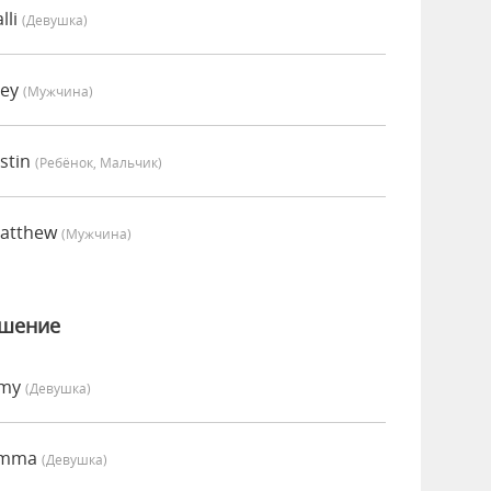
lli
(девушка)
oey
(мужчина)
stin
(Ребёнок, Мальчик)
Matthew
(мужчина)
ошение
Amy
(девушка)
 Emma
(девушка)