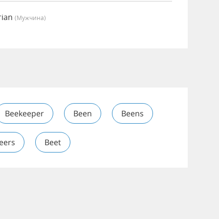
rian
(мужчина)
Beekeeper
Been
Beens
eers
Beet