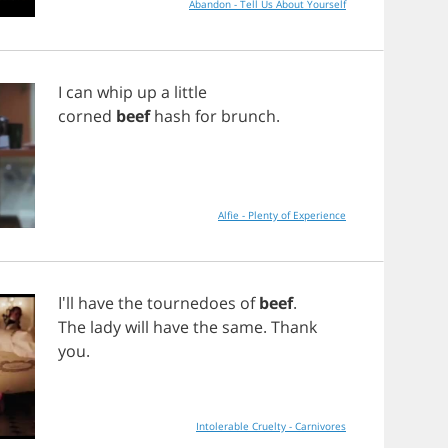
Abandon - Tell Us About Yourself
I
can
whip
up
a
little
corned
beef
hash
for
brunch
.
Alfie - Plenty of Experience
I'll
have
the
tournedoes
of
beef
.
The
lady
will
have
the
same
.
Thank
you
.
Intolerable Cruelty - Carnivores