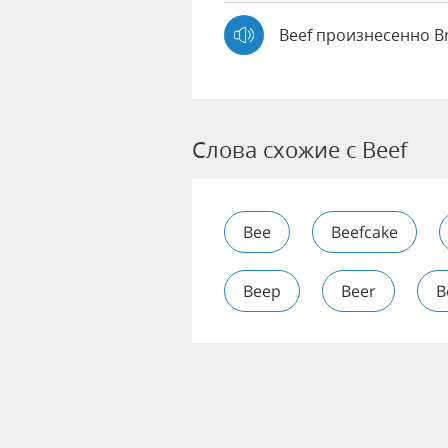
Beef произнесенно B
Слова схожие с Beef
Bee
Beefcake
Beep
Beer
B