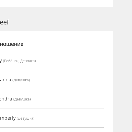
eef
зношение
vy
(Ребёнок, Девочка)
oanna
(девушка)
Kendra
(девушка)
imberly
(девушка)