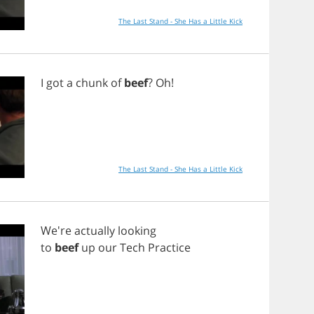
The Last Stand - She Has a Little Kick
I
got
a
chunk
of
beef
?
Oh
!
The Last Stand - She Has a Little Kick
We're
actually
looking
to
beef
up
our
Tech
Practice