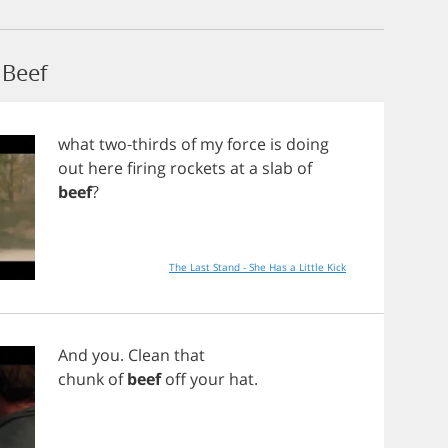
Beef
what
two
-
thirds
of
my
force
is
doing
out
here
firing
rockets
at
a
slab
of
beef
?
The Last Stand - She Has a Little Kick
And
you
.
Clean
that
chunk
of
beef
off
your
hat
.