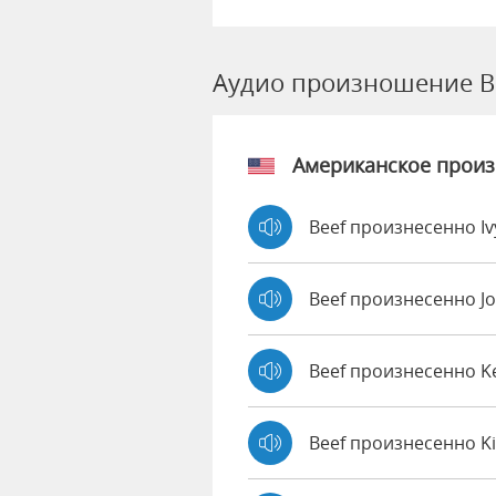
Аудио произношение B
Американское прои
Beef произнесенно I
Beef произнесенно J
Beef произнесенно 
Beef произнесенно K