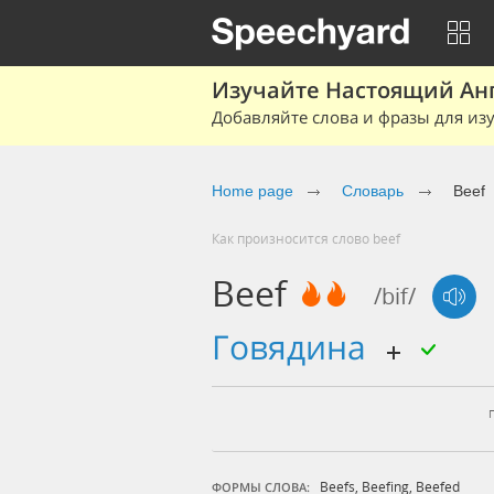
Изучайте Настоящий Ан
Добавляйте слова и фразы для изу
Home page
Словарь
Beef
Как произносится слово beef
Beef
/bif/
говядина
Beefs
,
Beefing
,
Beefed
ФОРМЫ СЛОВА: