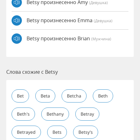
Betsy произнесенно Amy
(девушка)
Betsy произнесенно Emma
(девушка)
Betsy произнесенно Brian
(мужчина)
Слова схожие с Betsy
Bet
Beta
Betcha
Beth
Beth's
Bethany
Betray
Betrayed
Bets
Betsy's