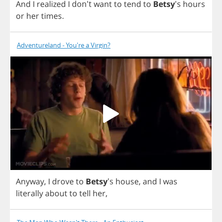
And
I
realized
I
don't
want
to
tend
to
Betsy
's
hours
or
her
times
.
Adventureland - You're a Virgin?
Anyway
,
I
drove
to
Betsy
's
house
,
and
I
was
literally
about
to
tell
her
,