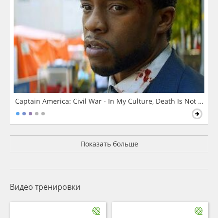
Captain America: Civil War - In My Culture, Death Is Not The 
Показать больше
Видео тренировки