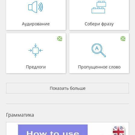
Аудирование
Собери фразу
Предлоги
Пропущенное слово
Показать больше
Грамматика