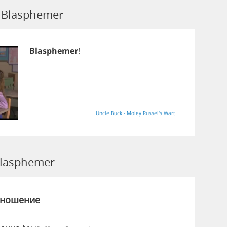
 Blasphemer
Blasphemer
!
Uncle Buck - Moley Russel's Wart
lasphemer
зношение