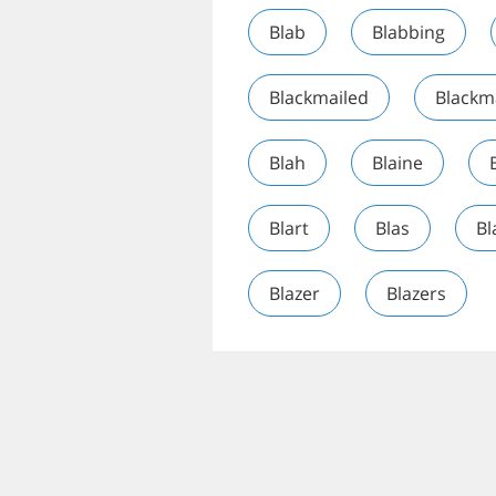
Blab
Blabbing
Blackmailed
Blackma
Blah
Blaine
Blart
Blas
B
Blazer
Blazers