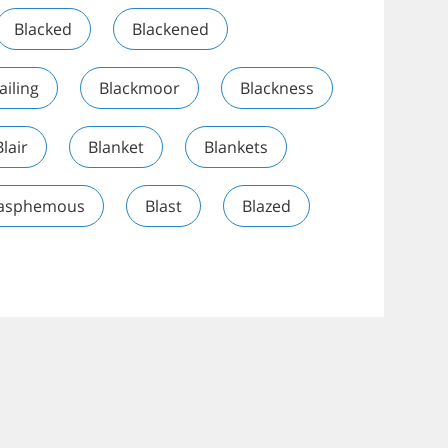
Blacked
Blackened
iling
Blackmoor
Blackness
Blair
Blanket
Blankets
lasphemous
Blast
Blazed