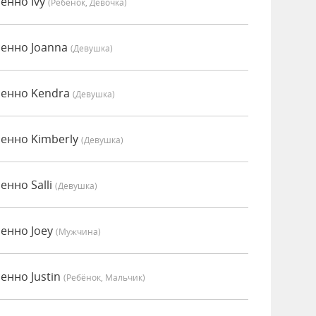
енно Ivy
(Ребёнок, Девочка)
сенно Joanna
(девушка)
сенно Kendra
(девушка)
енно Kimberly
(девушка)
енно Salli
(девушка)
енно Joey
(мужчина)
енно Justin
(Ребёнок, Мальчик)