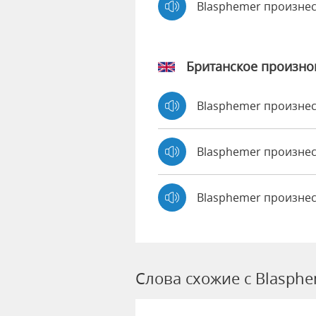
Blasphemer произне
Британское произн
Blasphemer произне
Blasphemer произн
Blasphemer произнес
Слова схожие с Blasph