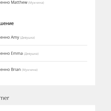
сенно Matthew
(мужчина)
ошение
сенно Amy
(девушка)
есенно Emma
(девушка)
енно Brian
(мужчина)
emer