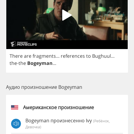
There
are
fragments
...
references
to
Bughuul
...
the
-
the
Bogeyman
...
Аудио произношение Bogeyman
Американское произношение
Bogeyman произнесенно Ivy
(Ребёнок,
Девочка)