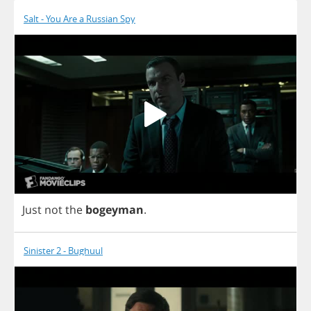
Salt - You Are a Russian Spy
Just
not
the
bogeyman
.
Sinister 2 - Bughuul