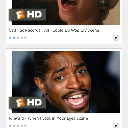
Cadillac Records - All I Could Do Was Cry Scene
Idlewild - When I Look in Your Eyes Scene