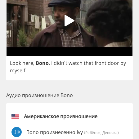
Look
here
,
Bono
.
I
didn't
watch
that
front
door
by
myself
.
Аудио произношение Bono
Американское произношение
Bono произнесенно Ivy
(Ребёнок, Девочка)