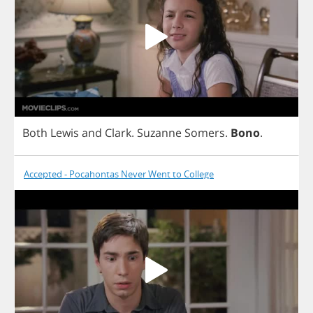
Both
Lewis
and
Clark
.
Suzanne
Somers
.
Bono
.
Accepted - Pocahontas Never Went to College