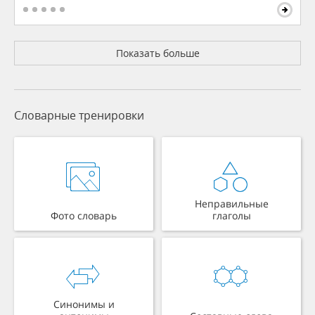
Показать больше
Словарные тренировки
Неправильные
Фото словарь
глаголы
Синонимы и