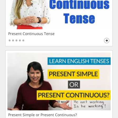
Present Continuous Tense
Present Simple or Present Continuous?